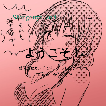
内
容
を
Shingouya-2nd
ス
キ
ッ
プ
ようこそ！
信号屋セカンドです。えっちなゲームは
「Game」からどうぞ