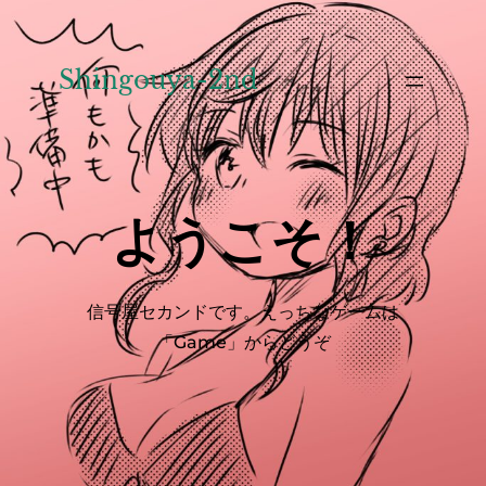
内
容
を
Shingouya-2nd
ス
キ
ッ
プ
ようこそ！
信号屋セカンドです。えっちなゲームは
「Game」からどうぞ